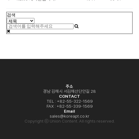
검색
주소
경남 김해시 서김해산단안길 28
CONTACT
TEL : +82-55-322-1569
FAX : +82-55-339-1569
Email
sales@koreapt.co.kr
Copyright ⓒ Union Content. All rights reserved.